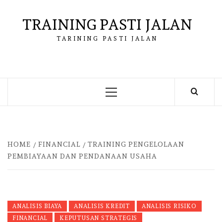
Skip
to
TRAINING PASTI JALAN
content
TARINING PASTI JALAN
Primary
Menu
HOME
FINANCIAL
TRAINING PENGELOLAAN
PEMBIAYAAN DAN PENDANAAN USAHA
ANALISIS BIAYA
ANALISIS KREDIT
ANALISIS RISIKO
FINANCIAL
KEPUTUSAN STRATEGIS