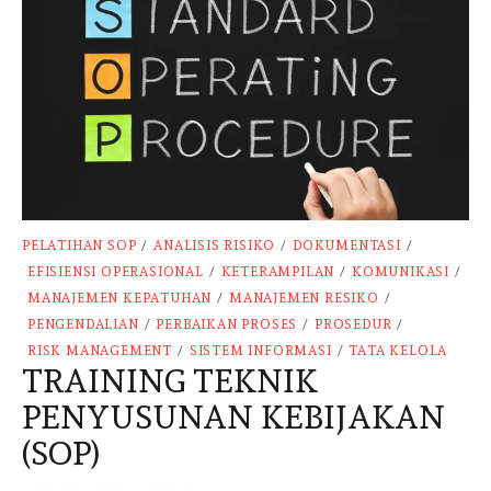
PELATIHAN SOP
/
ANALISIS RISIKO
/
DOKUMENTASI
/
EFISIENSI OPERASIONAL
/
KETERAMPILAN
/
KOMUNIKASI
/
MANAJEMEN KEPATUHAN
/
MANAJEMEN RESIKO
/
PENGENDALIAN
/
PERBAIKAN PROSES
/
PROSEDUR
/
RISK MANAGEMENT
/
SISTEM INFORMASI
/
TATA KELOLA
TRAINING TEKNIK
PENYUSUNAN KEBIJAKAN
(SOP)