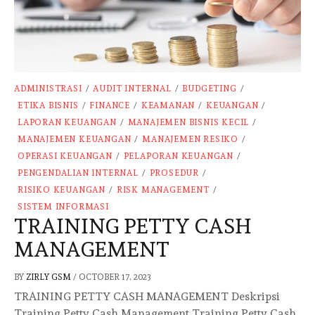
ADMINISTRASI
/
AUDIT INTERNAL
/
BUDGETING
/
ETIKA BISNIS
/
FINANCE
/
KEAMANAN
/
KEUANGAN
/
LAPORAN KEUANGAN
/
MANAJEMEN BISNIS KECIL
/
MANAJEMEN KEUANGAN
/
MANAJEMEN RESIKO
/
OPERASI KEUANGAN
/
PELAPORAN KEUANGAN
/
PENGENDALIAN INTERNAL
/
PROSEDUR
/
RISIKO KEUANGAN
/
RISK MANAGEMENT
/
SISTEM INFORMASI
TRAINING PETTY CASH
MANAGEMENT
BY
ZIRLY GSM
/
OCTOBER 17, 2023
TRAINING PETTY CASH MANAGEMENT Deskripsi
Training Petty Cash Management Training Petty Cash