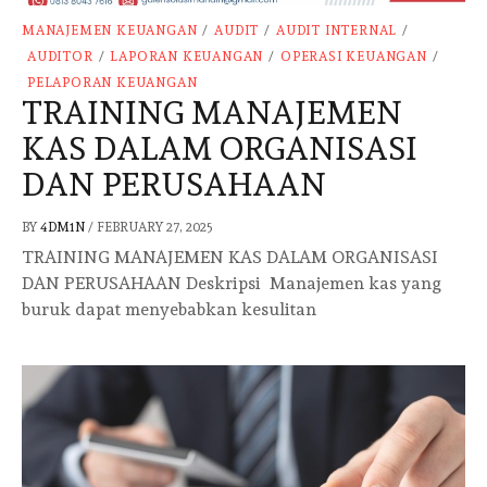
MANAJEMEN KEUANGAN
/
AUDIT
/
AUDIT INTERNAL
/
AUDITOR
/
LAPORAN KEUANGAN
/
OPERASI KEUANGAN
/
PELAPORAN KEUANGAN
TRAINING MANAJEMEN
KAS DALAM ORGANISASI
DAN PERUSAHAAN
BY
4DM1N
/
FEBRUARY 27, 2025
TRAINING MANAJEMEN KAS DALAM ORGANISASI
DAN PERUSAHAAN Deskripsi Manajemen kas yang
buruk dapat menyebabkan kesulitan