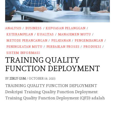
ANALYSIS
/
BUSINESS
/
KEPUASAN PELANGGAN
/
KETERAMPILAN
/
KUALITAS
/
MANAJEMEN MUTU
/
METODE PERANCANGAN
/
PELAYANAN
/
PENGEMBANGAN
/
PENINGKATAN MUTU
/
PERBAIKAN PROSES
/
PRODUKSI
/
SISTEM INFORMASI
TRAINING QUALITY
FUNCTION DEPLOYMENT
BY
ZIRLY GSM
/
OCTOBER 18, 2023
TRAINING QUALITY FUNCTION DEPLOYMENT
Deskripsi Training Quality Function Deployment
Training Quality Function Deployment (QFD) adalah