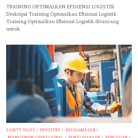
TRAINING OPTIMALKAN EFISIENSI LOGISTIK
Deskripsi Training Optimalkan Efisiensi Logistik
Training Optimalkan Efisiensi Logistik dirancang
untuk
SAFETY VALVE
/
INDUSTRY
/
KESELAMATAN
/
MANAJEMEN OPERASIONAL
/
PEMELIHARAAN
/
PENGUJIAN
/