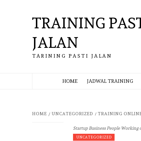
Skip
to
TRAINING PAS
content
JALAN
TARINING PASTI JALAN
HOME
JADWAL TRAINING
HOME
UNCATEGORIZED
TRAINING ONLIN
Startup Business People Working 
UNCATEGORIZED