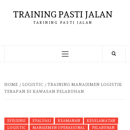
Skip
to
TRAINING PASTI JALAN
content
TARINING PASTI JALAN
Primary
Menu
HOME
LOGISTIC
TRAINING MANAJEMEN LOGISTIK
TERAPAN DI KAWASAN PELABUHAN
EFISIENSI
EVALUASI
KEAMANAN
KESELAMATAN
LOGISTIC
MANAJEMEN OPERASIONAL
PELABUHAN