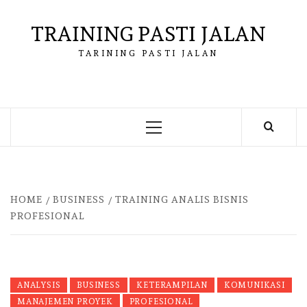
Skip
to
TRAINING PASTI JALAN
content
TARINING PASTI JALAN
Primary
Menu
HOME
BUSINESS
TRAINING ANALIS BISNIS
PROFESIONAL
ANALYSIS
BUSINESS
KETERAMPILAN
KOMUNIKASI
MANAJEMEN PROYEK
PROFESIONAL