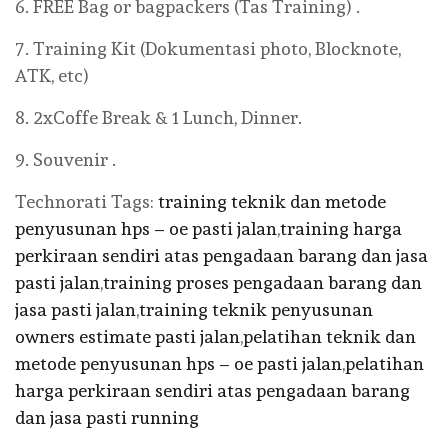
6. FREE Bag or bagpackers (Tas Training) .
7. Training Kit (Dokumentasi photo, Blocknote,
ATK, etc)
8. 2xCoffe Break & 1 Lunch, Dinner.
9. Souvenir .
Technorati Tags:
training teknik dan metode
penyusunan hps – oe pasti jalan
,
training harga
perkiraan sendiri atas pengadaan barang dan jasa
pasti jalan
,
training proses pengadaan barang dan
jasa pasti jalan
,
training teknik penyusunan
owners estimate pasti jalan
,
pelatihan teknik dan
metode penyusunan hps – oe pasti jalan
,
pelatihan
harga perkiraan sendiri atas pengadaan barang
dan jasa pasti running