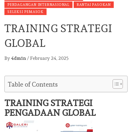
PERDAGANGAN INTERNASIONAL
RANTAI PASOKAN
SELEKSI PEMASOK
TRAINING STRATEGI
GLOBAL
By
4dm1n
/
February 24, 2025
Table of Contents
TRAINING STRATEGI
PENGADAAN GLOBAL