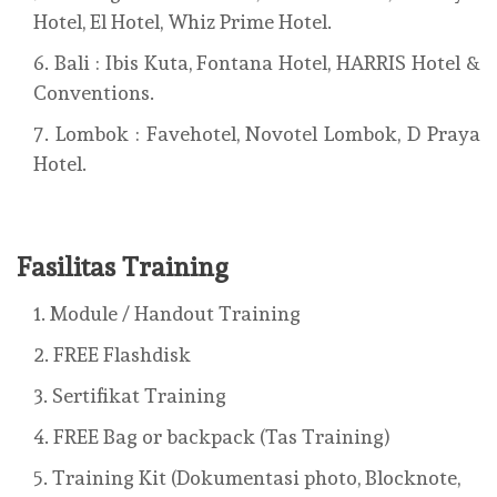
Hotel, El Hotel, Whiz Prime Hotel.
Bali : Ibis Kuta, Fontana Hotel, HARRIS Hotel &
Conventions.
Lombok : Favehotel, Novotel Lombok, D Praya
Hotel.
Fasilitas Training
Module / Handout Training
FREE Flashdisk
Sertifikat Training
FREE Bag or backpack (Tas Training)
Training Kit (Dokumentasi photo, Blocknote,