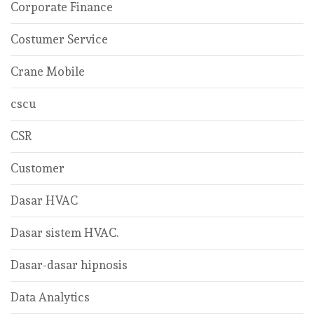
Corporate Finance
Costumer Service
Crane Mobile
cscu
CSR
Customer
Dasar HVAC
Dasar sistem HVAC.
Dasar-dasar hipnosis
Data Analytics