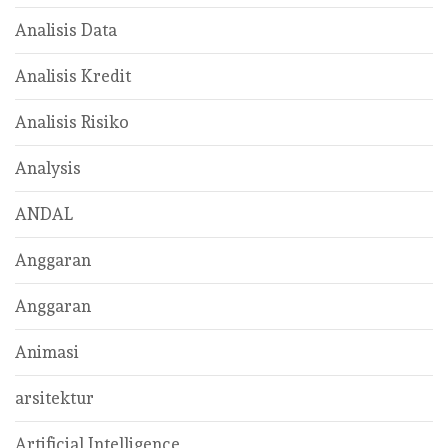
Analisis Data
Analisis Kredit
Analisis Risiko
Analysis
ANDAL
Anggaran
Anggaran
Animasi
arsitektur
Artificial Intelligence