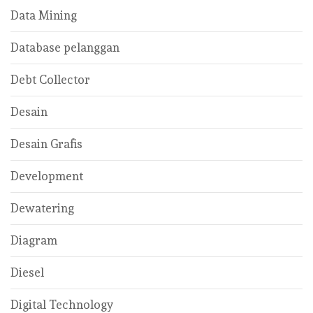
Data Mining
Database pelanggan
Debt Collector
Desain
Desain Grafis
Development
Dewatering
Diagram
Diesel
Digital Technology