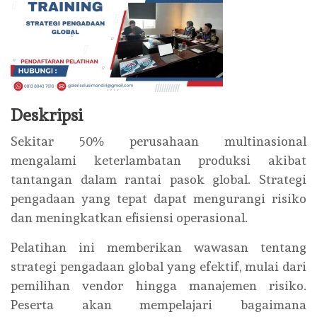
Deskripsi
Sekitar 50% perusahaan multinasional
mengalami keterlambatan produksi akibat
tantangan dalam rantai pasok global. Strategi
pengadaan yang tepat dapat mengurangi risiko
dan meningkatkan efisiensi operasional.
Pelatihan ini memberikan wawasan tentang
strategi pengadaan global yang efektif, mulai dari
pemilihan vendor hingga manajemen risiko.
Peserta akan mempelajari bagaimana