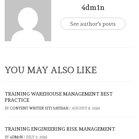
4dm1n
See author's posts
YOU MAY ALSO LIKE
TRAINING WAREHOUSE MANAGEMENT BEST
PRACTICE
BY
CONTENT WRITER SITI SAYIDAH
/
AUGUST 8, 2026
TRAINING ENGINEERING RISK MANAGEMENT
BY
4DM1N
/
JULY 9, 2026