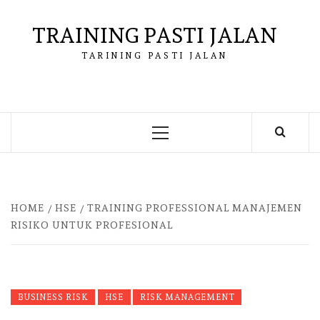
Skip
to
TRAINING PASTI JALAN
content
TARINING PASTI JALAN
Primary
Menu
HOME
HSE
TRAINING PROFESSIONAL MANAJEMEN
RISIKO UNTUK PROFESIONAL
BUSINESS RISK
HSE
RISK MANAGEMENT