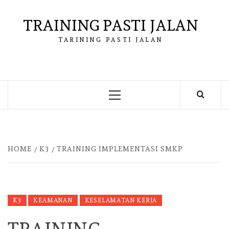
Skip
to
TRAINING PASTI JALAN
content
TARINING PASTI JALAN
Primary
Menu
HOME
K3
TRAINING IMPLEMENTASI SMKP
K3
KEAMANAN
KESELAMATAN KERJA