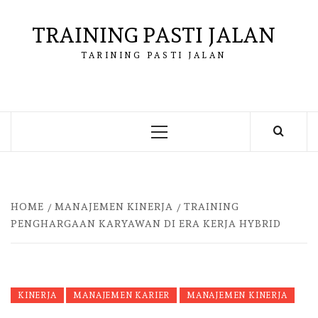
Skip
to
TRAINING PASTI JALAN
content
TARINING PASTI JALAN
Primary
Menu
HOME
MANAJEMEN KINERJA
TRAINING
PENGHARGAAN KARYAWAN DI ERA KERJA HYBRID
KINERJA
MANAJEMEN KARIER
MANAJEMEN KINERJA