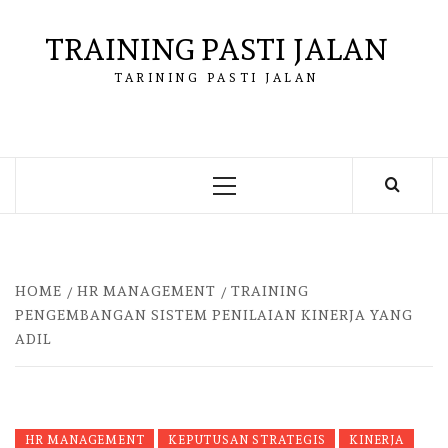
Skip
to
TRAINING PASTI JALAN
content
TARINING PASTI JALAN
Primary
Menu
HOME
HR MANAGEMENT
TRAINING
PENGEMBANGAN SISTEM PENILAIAN KINERJA YANG
ADIL
HR MANAGEMENT
KEPUTUSAN STRATEGIS
KINERJA