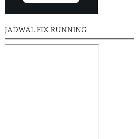
JADWAL FIX RUNNING