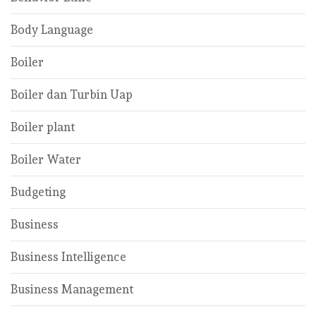
Body Language
Boiler
Boiler dan Turbin Uap
Boiler plant
Boiler Water
Budgeting
Business
Business Intelligence
Business Management