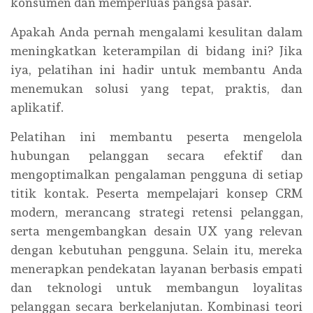
konsumen dan memperluas pangsa pasar.
Apakah Anda pernah mengalami kesulitan dalam
meningkatkan keterampilan di bidang ini? Jika
iya, pelatihan ini hadir untuk membantu Anda
menemukan solusi yang tepat, praktis, dan
aplikatif.
Pelatihan ini membantu peserta mengelola
hubungan pelanggan secara efektif dan
mengoptimalkan pengalaman pengguna di setiap
titik kontak. Peserta mempelajari konsep CRM
modern, merancang strategi retensi pelanggan,
serta mengembangkan desain UX yang relevan
dengan kebutuhan pengguna. Selain itu, mereka
menerapkan pendekatan layanan berbasis empati
dan teknologi untuk membangun loyalitas
pelanggan secara berkelanjutan. Kombinasi teori