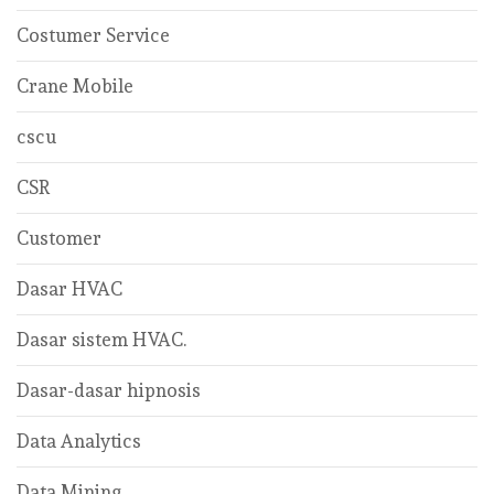
Costumer Service
Crane Mobile
cscu
CSR
Customer
Dasar HVAC
Dasar sistem HVAC.
Dasar-dasar hipnosis
Data Analytics
Data Mining