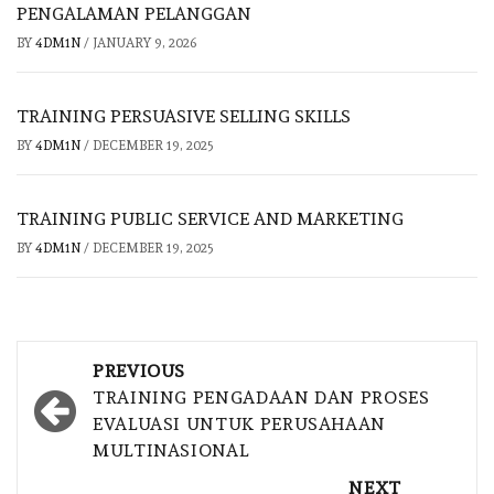
PENGALAMAN PELANGGAN
BY
4DM1N
/
JANUARY 9, 2026
TRAINING PERSUASIVE SELLING SKILLS
BY
4DM1N
/
DECEMBER 19, 2025
TRAINING PUBLIC SERVICE AND MARKETING
BY
4DM1N
/
DECEMBER 19, 2025
Post
PREVIOUS
navigation
TRAINING PENGADAAN DAN PROSES
EVALUASI UNTUK PERUSAHAAN
MULTINASIONAL
NEXT