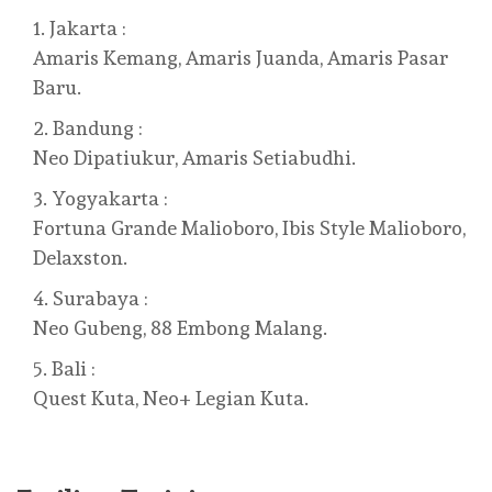
Jakarta :
Amaris Kemang, Amaris Juanda, Amaris Pasar
Baru.
Bandung :
Neo Dipatiukur, Amaris Setiabudhi.
Yogyakarta :
Fortuna Grande Malioboro, Ibis Style Malioboro,
Delaxston.
Surabaya :
Neo Gubeng, 88 Embong Malang.
Bali :
Quest Kuta, Neo+ Legian Kuta.