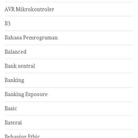
AVR Mikrokontroler
B3
Bahasa Pemrograman
Balanced
Bank sentral
Banking
Banking Exposure
Basic
Baterai
Behavior Ethic