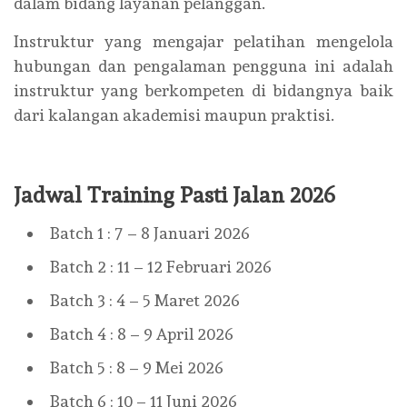
dalam bidang layanan pelanggan.
Instruktur yang mengajar pelatihan mengelola
hubungan dan pengalaman pengguna ini adalah
instruktur yang berkompeten di bidangnya baik
dari kalangan akademisi maupun praktisi.
Jadwal Training Pasti Jalan 2026
Batch 1 : 7 – 8 Januari 2026
Batch 2 : 11 – 12 Februari 2026
Batch 3 : 4 – 5 Maret 2026
Batch 4 : 8 – 9 April 2026
Batch 5 : 8 – 9 Mei 2026
Batch 6 : 10 – 11 Juni 2026