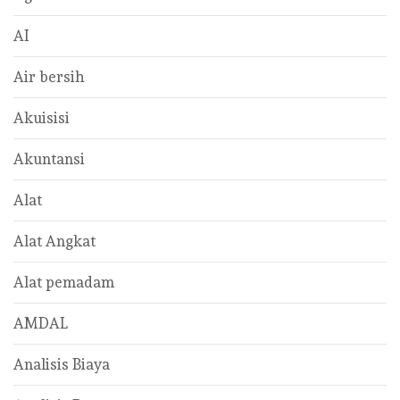
AI
Air bersih
Akuisisi
Akuntansi
Alat
Alat Angkat
Alat pemadam
AMDAL
Analisis Biaya