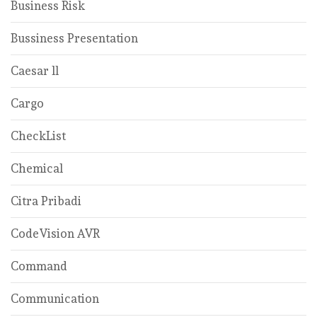
Business Risk
Bussiness Presentation
Caesar ll
Cargo
CheckList
Chemical
Citra Pribadi
CodeVision AVR
Command
Communication