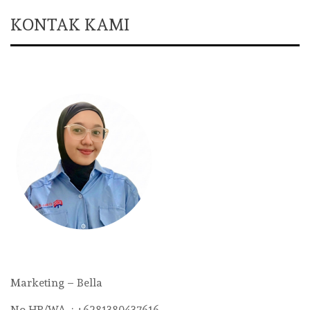
KONTAK KAMI
Marketing – Bella
No HP/WA : +6281380437616