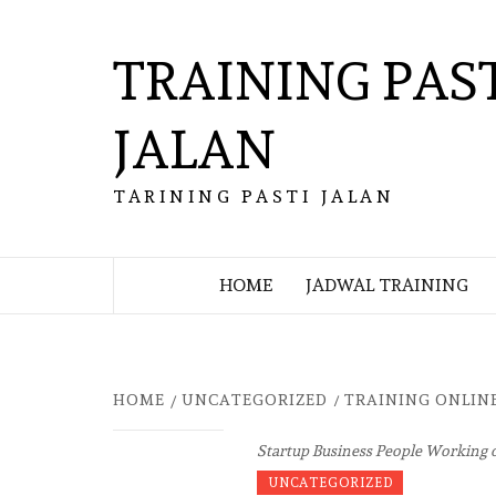
Skip
to
TRAINING PAS
content
JALAN
TARINING PASTI JALAN
HOME
JADWAL TRAINING
HOME
UNCATEGORIZED
TRAINING ONLIN
Startup Business People Working 
UNCATEGORIZED