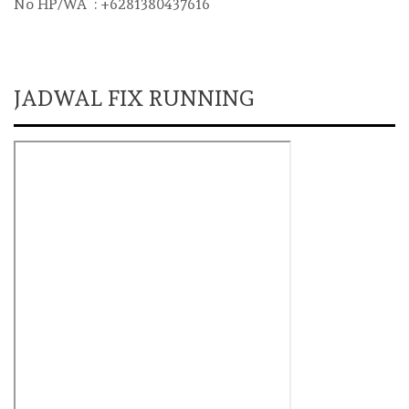
No HP/WA : +6281380437616
JADWAL FIX RUNNING