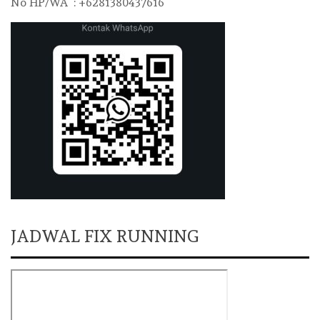
No HP/WA : +6281380437616
JADWAL FIX RUNNING