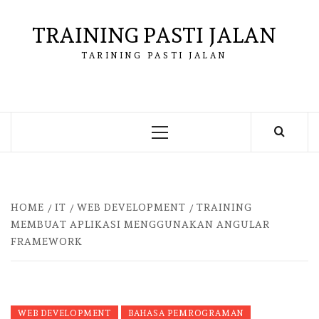
Skip
to
TRAINING PASTI JALAN
content
TARINING PASTI JALAN
Primary
Menu
HOME
IT
WEB DEVELOPMENT
TRAINING
MEMBUAT APLIKASI MENGGUNAKAN ANGULAR
FRAMEWORK
WEB DEVELOPMENT
BAHASA PEMROGRAMAN