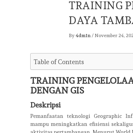
TRAINING 
DAYA TAMB
By
4dm1n
/
November 24, 20
Table of Contents
TRAINING PENGELOLA
DENGAN GIS
Deskripsi
Pemanfaatan teknologi Geographic In
mampu meningkatkan efisiensi sekaligu
aktivitas pertambangan. Menurut World 