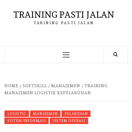
Skip
to
TRAINING PASTI JALAN
content
TARINING PASTI JALAN
Primary
Menu
HOME
SOFTSKILL
MANAJEMEN
TRAINING
MANAJEMEN LOGISTIK KEPELABUHAN
LOGISTIC
MANAJEMEN
PELABUHAN
SISTEM INFORMASI
SISTEM OPERASI