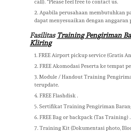
call). *Please feel free to contact us.
Apabila perusahaan membutuhkan pake
dapat menyesuaikan dengan anggaran 
Fasilitas
Training Pengiriman Ba
Kliring
FREE Airport pickup service (Gratis A
FREE Akomodasi Peserta ke tempat pel
Module / Handout Training Pengirima
terupdate.
FREE Flashdisk .
Sertifikat Training Pengiriman Barang
FREE Bag or backpack (Tas Training) .
Training Kit (Dokumentasi photo, Bloc