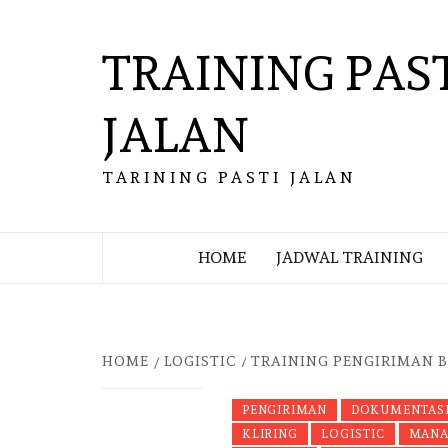
Skip
to
TRAINING PAS
content
JALAN
TARINING PASTI JALAN
HOME
JADWAL TRAINING
HOME
LOGISTIC
TRAINING PENGIRIMAN B
PENGIRIMAN
DOKUMENTAS
KLIRING
LOGISTIC
MANA