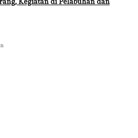
rang, Kegiatan di Pelabuhan dan
an