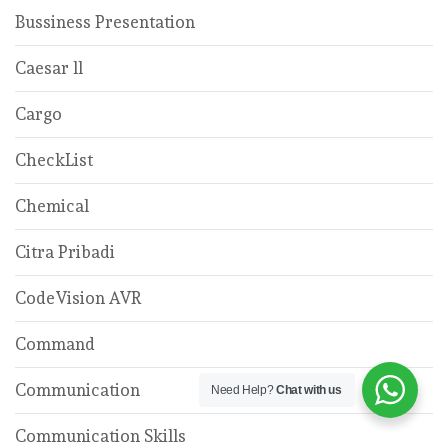
Bussiness Presentation
Caesar ll
Cargo
CheckList
Chemical
Citra Pribadi
CodeVision AVR
Command
Communication
Need Help?
Chat with us
Communication Skills