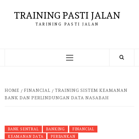
Skip
to
TRAINING PASTI JALAN
content
TARINING PASTI JALAN
Primary
Menu
HOME
FINANCIAL
TRAINING SISTEM KEAMANAN
BANK DAN PERLINDUNGAN DATA NASABAH
BANK SENTRAL
BANKING
FINANCIAL
KEAMANAN DATA
PERBANKAN