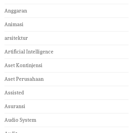
Anggaran
Animasi
arsitektur
Artificial Intelligence
Aset Kontinjensi
Aset Perusahaan
Assisted
Asuransi
Audio System