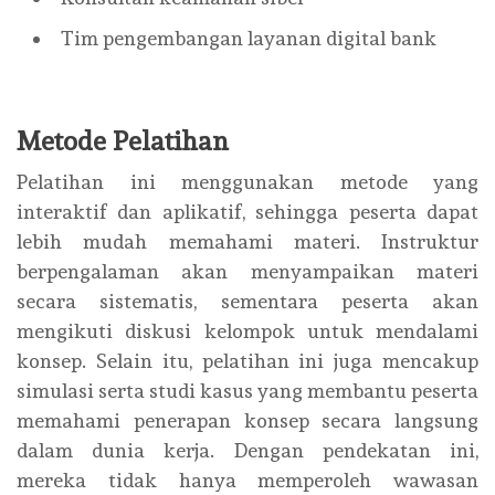
Tim pengembangan layanan digital bank
Metode Pelatihan
Pelatihan ini menggunakan metode yang
interaktif dan aplikatif, sehingga peserta dapat
lebih mudah memahami materi. Instruktur
berpengalaman akan menyampaikan materi
secara sistematis, sementara peserta akan
mengikuti diskusi kelompok untuk mendalami
konsep. Selain itu, pelatihan ini juga mencakup
simulasi serta studi kasus yang membantu peserta
memahami penerapan konsep secara langsung
dalam dunia kerja. Dengan pendekatan ini,
mereka tidak hanya memperoleh wawasan