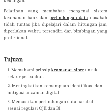
keuangan.
Pelatihan yang membahas mengenai sistem
keamanan bank dan
perlindungan data
nasabah
tidak tuntas jika dipelajari dalam hitungan jam,
diperlukan waktu tersendiri dan bimbingan yang
profesional.
Tujuan
Memahami prinsip
keamanan siber
untuk
sektor perbankan
Meningkatkan kemampuan identifikasi dan
mitigasi ancaman digital
Memastikan perlindungan data nasabah
sesuai regulasi OJK dan BI