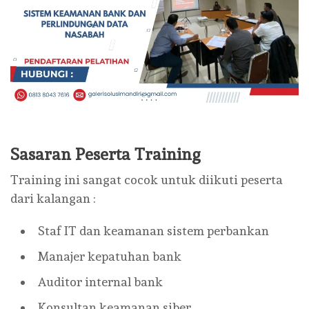
Sasaran Peserta Training
Training ini sangat cocok untuk diikuti peserta
dari kalangan :
Staf IT dan keamanan sistem perbankan
Manajer kepatuhan bank
Auditor internal bank
Konsultan keamanan siber