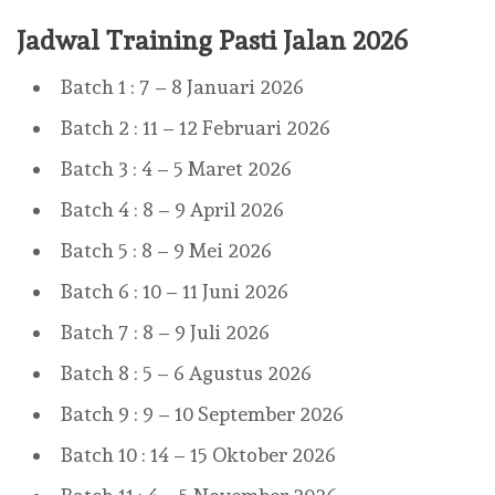
Jadwal Training Pasti Jalan 2026
Batch 1 : 7 – 8 Januari 2026
Batch 2 : 11 – 12 Februari 2026
Batch 3 : 4 – 5 Maret 2026
Batch 4 : 8 – 9 April 2026
Batch 5 : 8 – 9 Mei 2026
Batch 6 : 10 – 11 Juni 2026
Batch 7 : 8 – 9 Juli 2026
Batch 8 : 5 – 6 Agustus 2026
Batch 9 : 9 – 10 September 2026
Batch 10 : 14 – 15 Oktober 2026