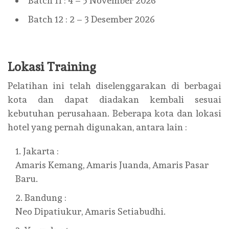
Batch 11 : 4 – 5 November 2026
Batch 12 : 2 – 3 Desember 2026
Lokasi Training
Pelatihan ini telah diselenggarakan di berbagai
kota dan dapat diadakan kembali sesuai
kebutuhan perusahaan. Beberapa kota dan lokasi
hotel yang pernah digunakan, antara lain :
Jakarta :
Amaris Kemang, Amaris Juanda, Amaris Pasar
Baru.
Bandung :
Neo Dipatiukur, Amaris Setiabudhi.