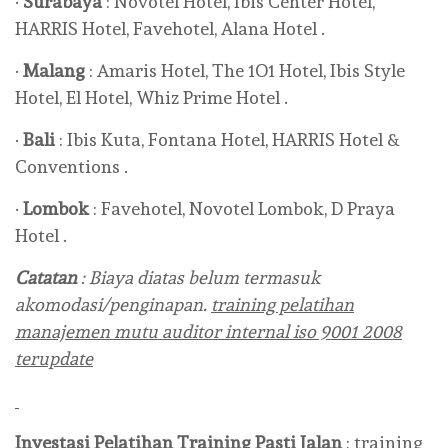
·
Surabaya
: Novotel Hotel, Ibis Center Hotel,
HARRIS Hotel, Favehotel, Alana Hotel .
·
Malang
: Amaris Hotel, The 1O1 Hotel, Ibis Style
Hotel, El Hotel, Whiz Prime Hotel .
·
Bali
: Ibis Kuta, Fontana Hotel, HARRIS Hotel &
Conventions .
·
Lombok
: Favehotel, Novotel Lombok, D Praya
Hotel .
Catatan
: Biaya diatas belum termasuk
akomodasi/penginapan.
training pelatihan
manajemen mutu auditor internal iso 9001 2008
terupdate
Investasi Pelatihan Training
Pasti Jalan
:
training