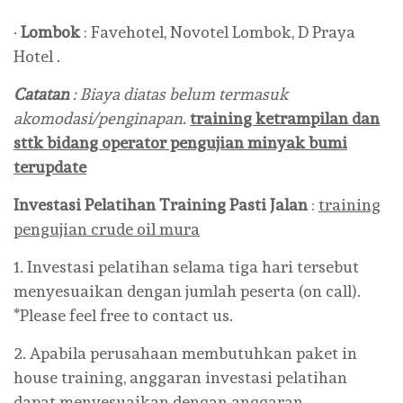
·
Lombok
: Favehotel, Novotel Lombok, D Praya
Hotel .
Catatan
: Biaya diatas belum termasuk
akomodasi/penginapan.
training ketrampilan dan
sttk bidang operator pengujian minyak bumi
terupdate
Investasi Pelatihan
Training Pasti Jalan
:
training
pengujian crude oil mura
1. Investasi pelatihan selama tiga hari tersebut
menyesuaikan dengan jumlah peserta (on call).
*Please feel free to contact us.
2. Apabila perusahaan membutuhkan paket in
house training, anggaran investasi pelatihan
dapat menyesuaikan dengan anggaran