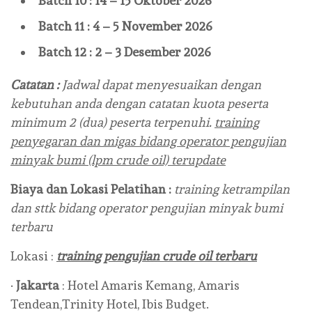
Batch 10 : 14 – 15 Oktober 2026
Batch 11 : 4 – 5 November 2026
Batch 12 : 2 – 3 Desember 2026
Catatan :
Jadwal dapat menyesuaikan dengan
kebutuhan anda dengan catatan kuota peserta
minimum 2 (dua) peserta terpenuhi.
training
penyegaran dan migas bidang operator pengujian
minyak bumi (lpm crude oil) terupdate
Biaya dan Lokasi Pelatihan :
training ketrampilan
dan sttk bidang operator pengujian minyak bumi
terbaru
Lokasi :
training pengujian crude oil terbaru
·
Jakarta
: Hotel Amaris Kemang, Amaris
Tendean,Trinity Hotel, Ibis Budget.