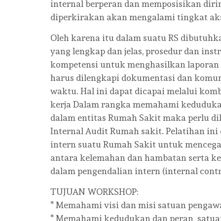
internal berperan dan memposisikan dir
diperkirakan akan mengalami tingkat akse
Oleh karena itu dalam suatu RS dibutuh
yang lengkap dan jelas, prosedur dan ins
kompetensi untuk menghasilkan laporan 
harus dilengkapi dokumentasi dan komuni
waktu. Hal ini dapat dicapai melalui kom
kerja Dalam rangka memahami kedudukan, 
dalam entitas Rumah Sakit maka perlu di
Internal Audit Rumah sakit. Pelatihan i
intern suatu Rumah Sakit untuk menceg
antara kelemahan dan hambatan serta ken
dalam pengendalian intern (internal contr
TUJUAN WORKSHOP:
* Memahami visi dan misi satuan pengawas
* Memahami kedudukan dan peran satuan 