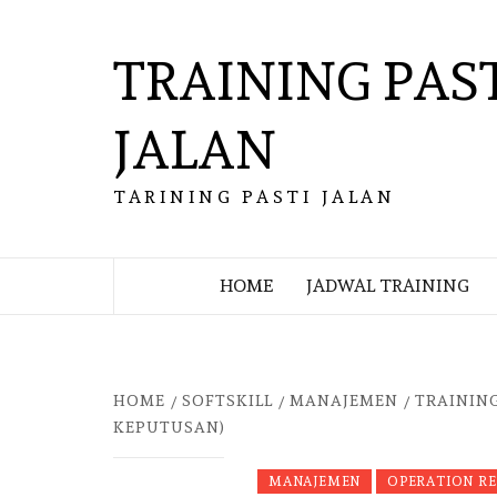
Skip
to
TRAINING PAS
content
JALAN
TARINING PASTI JALAN
HOME
JADWAL TRAINING
HOME
SOFTSKILL
MANAJEMEN
TRAINING
KEPUTUSAN)
MANAJEMEN
OPERATION R