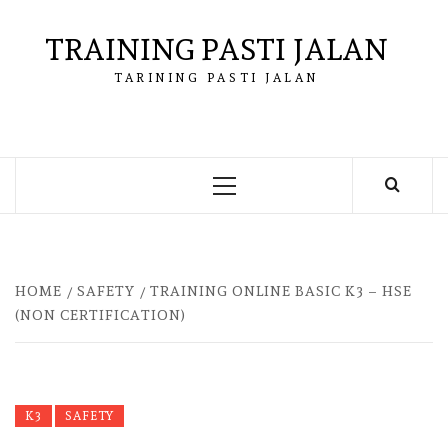
Skip
to
TRAINING PASTI JALAN
content
TARINING PASTI JALAN
Primary
Menu
HOME
SAFETY
TRAINING ONLINE BASIC K3 – HSE
(NON CERTIFICATION)
K3
SAFETY