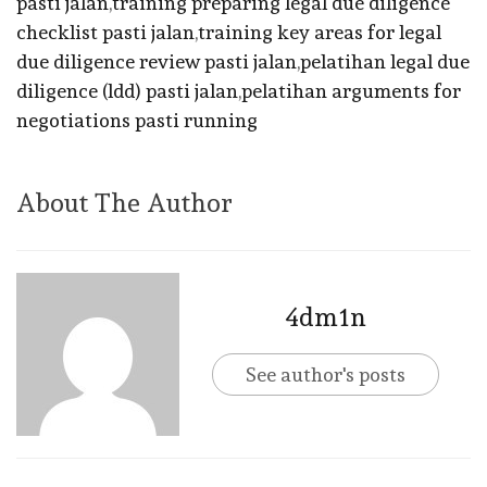
pasti jalan
,
training preparing legal due diligence
checklist pasti jalan
,
training key areas for legal
due diligence review pasti jalan
,
pelatihan legal due
diligence (ldd) pasti jalan
,
pelatihan arguments for
negotiations pasti running
About The Author
4dm1n
See author's posts