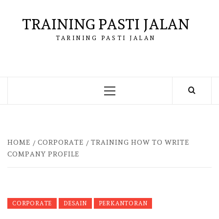
Skip
to
TRAINING PASTI JALAN
content
TARINING PASTI JALAN
Primary
Menu
HOME
CORPORATE
TRAINING HOW TO WRITE
COMPANY PROFILE
CORPORATE
DESAIN
PERKANTORAN