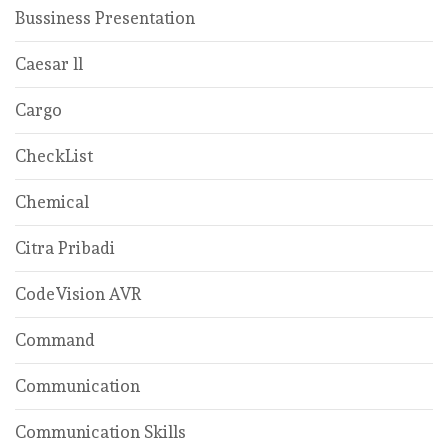
Bussiness Presentation
Caesar ll
Cargo
CheckList
Chemical
Citra Pribadi
CodeVision AVR
Command
Communication
Communication Skills