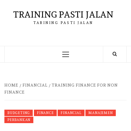
Skip
to
TRAINING PASTI JALAN
content
TARINING PASTI JALAN
Primary
Menu
HOME
FINANCIAL
TRAINING FINANCE FOR NON
FINANCE
BUDGETING
FINANCE
FINANCIAL
MANAJEMEN
PERBANKAN