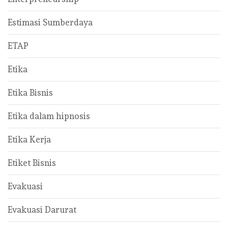
Estimasi Sumberdaya
ETAP
Etika
Etika Bisnis
Etika dalam hipnosis
Etika Kerja
Etiket Bisnis
Evakuasi
Evakuasi Darurat