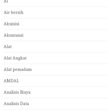
AI
Air bersih
Akuisisi
Akuntansi
Alat
Alat Angkat
Alat pemadam
AMDAL
Analisis Biaya
Analisis Data