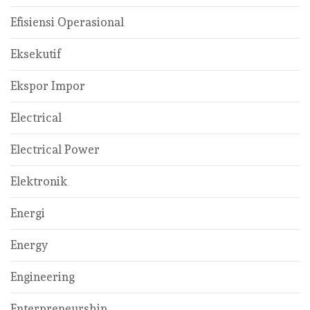
Efisiensi Operasional
Eksekutif
Ekspor Impor
Electrical
Electrical Power
Elektronik
Energi
Energy
Engineering
Enterpreneurship