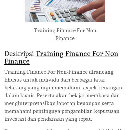
Training Finance For Non
Finance
Deskripsi
Training Finance For Non
Finance
Training Finance For Non-Finance dirancang
khusus untuk individu dari berbagai latar
belakang yang ingin memahami aspek keuangan
dalam bisnis. Peserta akan belajar membaca dan
menginterpretasikan laporan keuangan serta
memahami pentingnya pengambilan keputusan
investasi dan pendanaan yang tepat.