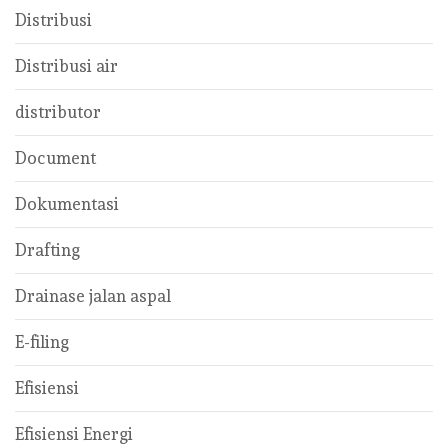
Distribusi
Distribusi air
distributor
Document
Dokumentasi
Drafting
Drainase jalan aspal
E-filing
Efisiensi
Efisiensi Energi