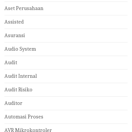
Aset Perusahaan
Assisted
Asuransi
Audio System
Audit
Audit Internal
Audit Risiko
Auditor
Automasi Proses
AVR Mikrokontroler