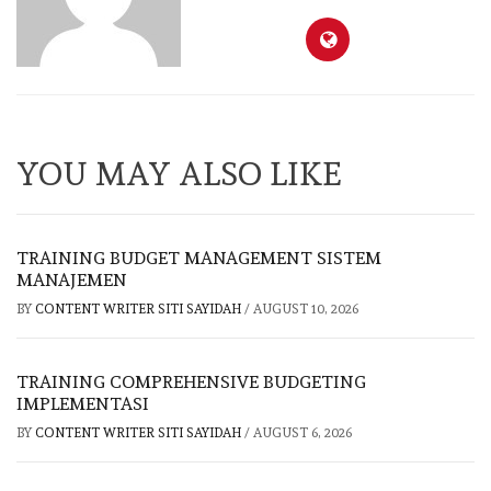
YOU MAY ALSO LIKE
TRAINING BUDGET MANAGEMENT SISTEM
MANAJEMEN
BY
CONTENT WRITER SITI SAYIDAH
/
AUGUST 10, 2026
TRAINING COMPREHENSIVE BUDGETING
IMPLEMENTASI
BY
CONTENT WRITER SITI SAYIDAH
/
AUGUST 6, 2026