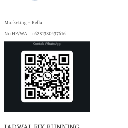
Marketing – Bella
No HP/WA : +6281380437616
JADWAL FIX RUNNING