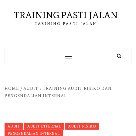
Skip
to
TRAINING PASTI JALAN
content
TARINING PASTI JALAN
Primary
Menu
HOME
AUDIT
TRAINING AUDIT RISIKO DAN
PENGENDALIAN INTERNAL
AUDIT
AUDIT INTERNAL
AUDIT RISIKO
PENGENDALIAN INTERNAL