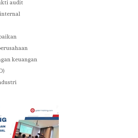
kti audit
internal
rbaikan
 perusahaan
ngan keuangan
O)
ndustri