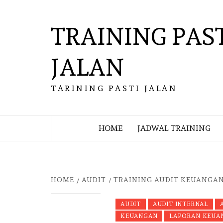
Skip
to
TRAINING PAS
content
JALAN
TARINING PASTI JALAN
HOME
JADWAL TRAINING
HOME
AUDIT
TRAINING AUDIT KEUANGA
AUDIT
AUDIT INTERNAL
KEUANGAN
LAPORAN KEUA