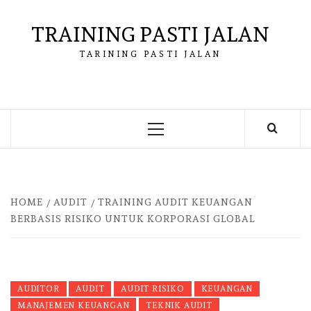
Skip
to
TRAINING PASTI JALAN
content
TARINING PASTI JALAN
Primary
Menu
HOME
AUDIT
TRAINING AUDIT KEUANGAN
BERBASIS RISIKO UNTUK KORPORASI GLOBAL
AUDITOR
AUDIT
AUDIT RISIKO
KEUANGAN
MANAJEMEN KEUANGAN
TEKNIK AUDIT