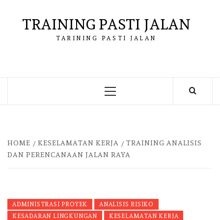
Skip
to
TRAINING PASTI JALAN
content
TARINING PASTI JALAN
Primary
Menu
HOME
KESELAMATAN KERJA
TRAINING ANALISIS
DAN PERENCANAAN JALAN RAYA
ADMINISTRASI PROYEK
ANALISIS RISIKO
KESADARAN LINGKUNGAN
KESELAMATAN KERJA