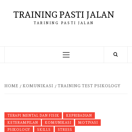
Skip
to
TRAINING PASTI JALAN
content
TARINING PASTI JALAN
Primary
Menu
HOME
KOMUNIKASI
TRAINING TEST PSIKOLOGY
TERAPI MENTAL DAN FISIK
KEPRIBADIAN
KETERAMPILAN
KOMUNIKASI
MOTIVASI
PSIKOLOGY
SKILLS
STRESS