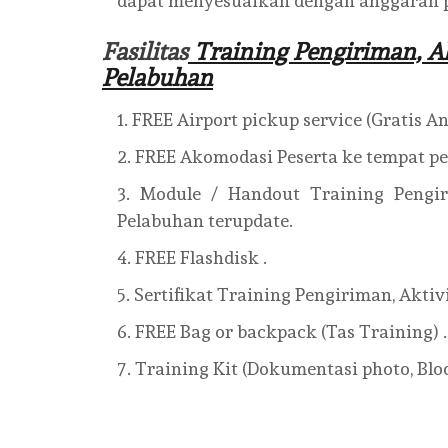
dapat menyesuaikan dengan anggaran 
Fasilitas
Training Pengiriman, Ak
Pelabuhan
FREE Airport pickup service (Gratis A
FREE Akomodasi Peserta ke tempat pel
Module / Handout Training Pengiri
Pelabuhan terupdate.
FREE Flashdisk .
Sertifikat Training Pengiriman, Aktiv
FREE Bag or backpack (Tas Training) .
Training Kit (Dokumentasi photo, Bloc