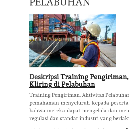
PELABUHAN
Deskripsi
Training Pengiriman,
Kliring di Pelabuhan
Training Pengiriman, Aktivitas Pelabuha
pemahaman menyeluruh kepada peserta t
bahwa mereka dapat mengelola dan meng
regulasi dan standar industri yang berlak