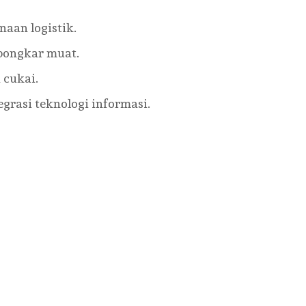
aan logistik.
bongkar muat.
 cukai.
grasi teknologi informasi.