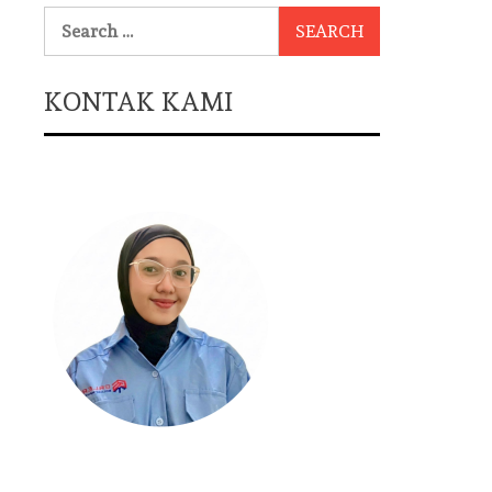
Search
for:
KONTAK KAMI