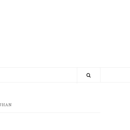
BUHAN