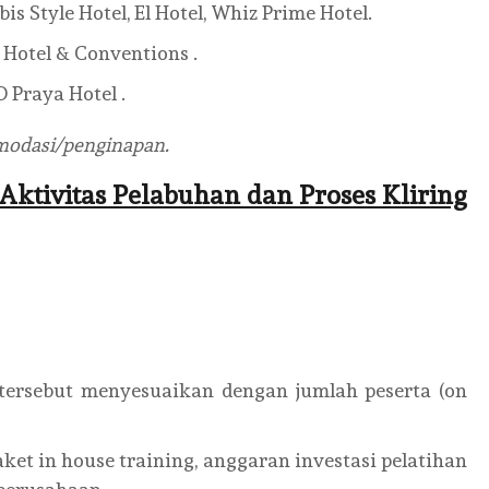
bis Style Hotel, El Hotel, Whiz Prime Hotel.
S Hotel & Conventions .
 Praya Hotel .
omodasi/penginapan.
Aktivitas Pelabuhan dan Proses Kliring
 tersebut menyesuaikan dengan jumlah peserta (on
t in house training, anggaran investasi pelatihan