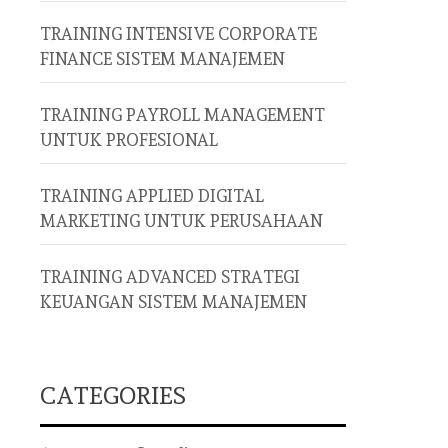
TRAINING INTENSIVE CORPORATE
FINANCE SISTEM MANAJEMEN
TRAINING PAYROLL MANAGEMENT
UNTUK PROFESIONAL
TRAINING APPLIED DIGITAL
MARKETING UNTUK PERUSAHAAN
TRAINING ADVANCED STRATEGI
KEUANGAN SISTEM MANAJEMEN
CATEGORIES