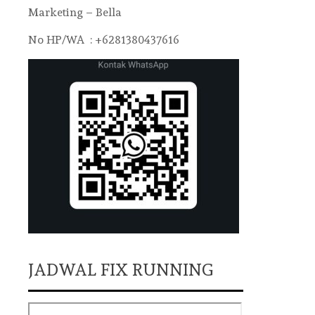
Marketing – Bella
No HP/WA : +6281380437616
JADWAL FIX RUNNING