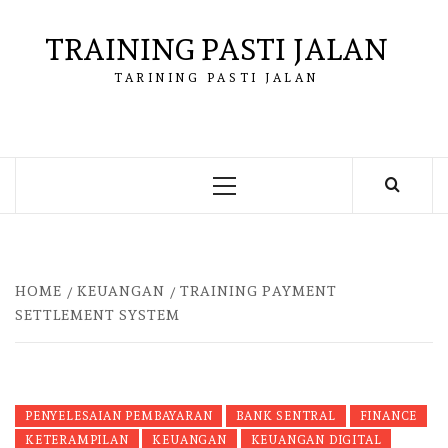
Skip
to
TRAINING PASTI JALAN
content
TARINING PASTI JALAN
Primary
Menu
HOME
KEUANGAN
TRAINING PAYMENT
SETTLEMENT SYSTEM
PENYELESAIAN PEMBAYARAN
BANK SENTRAL
FINANCE
KETERAMPILAN
KEUANGAN
KEUANGAN DIGITAL